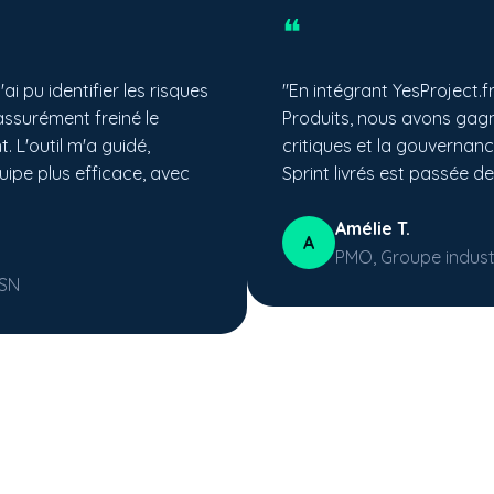
❝
'ai pu identifier les risques
"En intégrant YesProject.f
 assurément freiné le
Produits, nous avons gagné 
. L'outil m'a guidé,
critiques et la gouverna
uipe plus efficace, avec
Sprint livrés est passée d
Amélie T.
A
PMO, Groupe industr
ESN