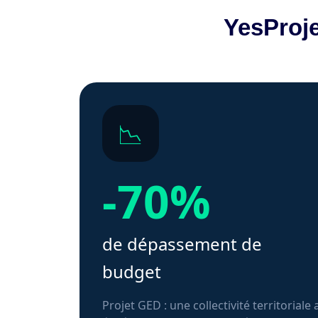
YesProje
📉
-70%
de dépassement de
budget
Projet GED : une collectivité territoriale 