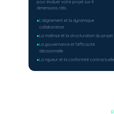
pour évaluer votre projet sur 4
dimensions clés.
●
L'alignement et la dynamique
collaborative
●
La maîtrise et la structuration du projet
●
La gouvernance et l'efficacité
décisionnelle
●
La rigueur et la conformité contractuell
D