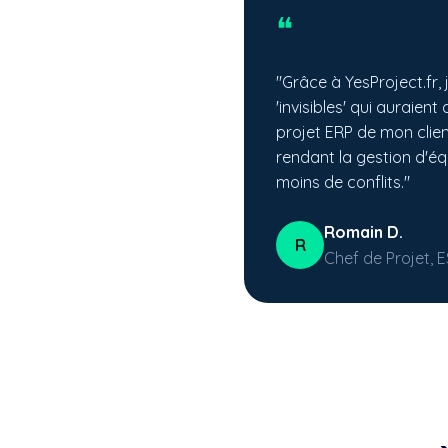
❝
"Grâce à YesProject.fr, j
'invisibles' qui auraient
projet ERP de mon client
rendant la gestion d'éq
moins de conflits."
Romain D.
R
Chef de Projet, 