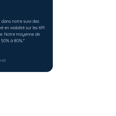
r dans notre suivi des
en visibilité sur les KPI
nce. Notre moyenne de
e 50% à 80%."
iel