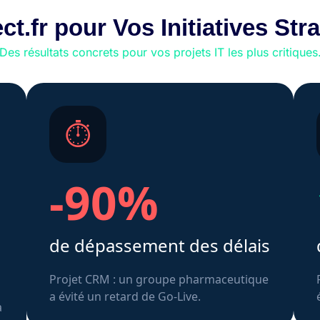
ct.fr pour Vos Initiatives Str
Des résultats concrets pour vos projets IT les plus critiques
⏱
-90%
de dépassement des délais
Projet CRM : un groupe pharmaceutique
a évité un retard de Go‑Live.
a