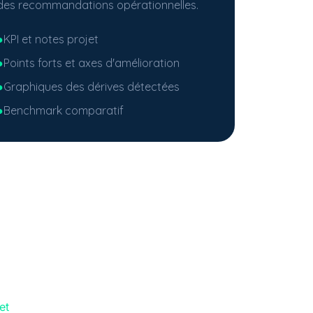
des recommandations opérationnelles.
●
KPI et notes projet
●
Points forts et axes d'amélioration
●
Graphiques des dérives détectées
●
Benchmark comparatif
et