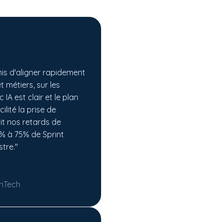
mis d'aligner rapidement
t métiers, sur les
 IA est clair et le plan
ilité la prise de
it nos retards de
% à 75% de Sprint
stre."
inTech