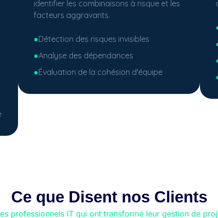
identifier les combinaisons à risque et les
facteurs aggravants.
●
Détection des risques invisibles
●
Analyse des dépendances
●
Évaluation de la cohésion d'équipe
e
Ce que Disent nos Clients
es professionnels IT qui ont transformé leur gestion de proj