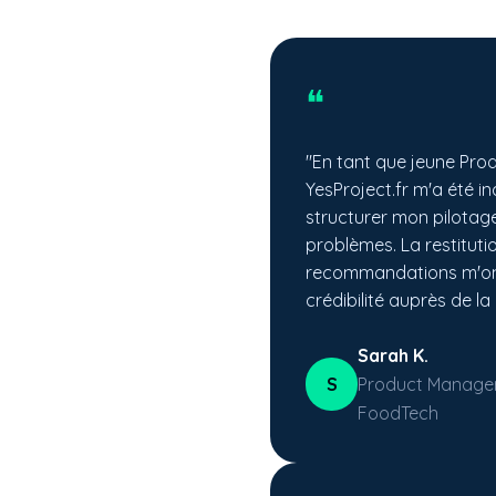
❝
"En tant que jeune Pro
YesProject.fr m'a été i
structurer mon pilotage
problèmes. La restitutio
recommandations m'on
crédibilité auprès de la 
Sarah K.
S
Product Manager
FoodTech