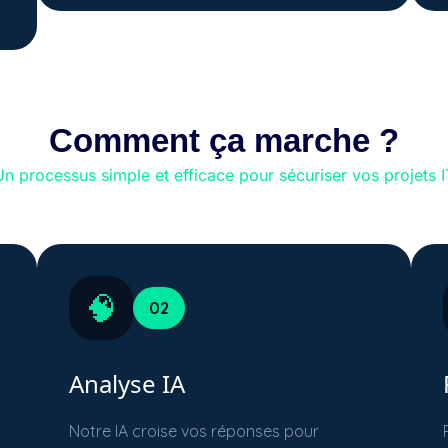
Comment ça marche ?
Un processus simple et efficace pour sécuriser vos projets I
🧠
02
Analyse IA
Notre IA croise vos réponses pour