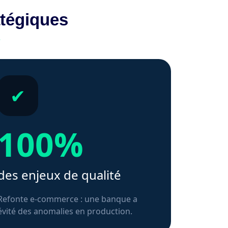
atégiques
.
✔
100%
des enjeux de qualité
Refonte e‑commerce : une banque a
évité des anomalies en production.