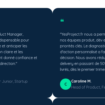
❝
duct Manager,
"YesProject.fr nous a per
ndispensable pour
nos équipes produit, dév e
 et anticiper les
priorités clés. Le diagnostic
n claire et les
d'action personnalisé a fac
t donné confiance et
décision. Nous avons rédu
direction."
delivery en passant de 50
livrés, dès le premier trime
Caroline M.
 Junior, Startup
C
Head of Product, F