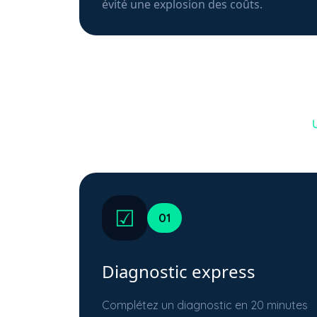
évité une explosion des coûts.
☑
01
Diagnostic express
Complétez un diagnostic en 20 minutes