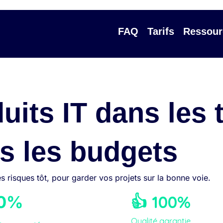
FAQ
Tarifs
Ressour
duits IT dans les
s les budgets
s risques tôt, pour garder vos projets sur la bonne voie.
👍 100%
90%
Qualité garantie