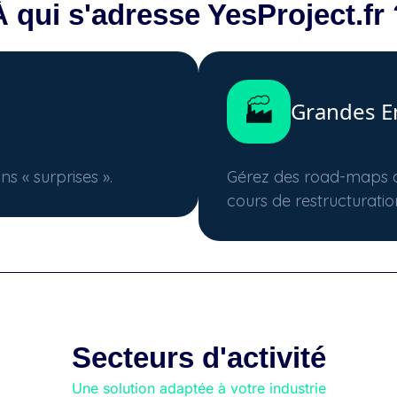
À qui s'adresse YesProject.fr 
🏭
Grandes En
s « surprises ».
Gérez des road-maps de
cours de restructuration
Secteurs d'activité
Une solution adaptée à votre industrie