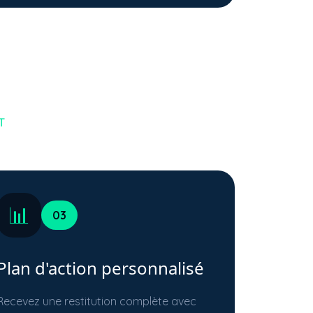
T
📊
03
Plan d'action personnalisé
Recevez une restitution complète avec