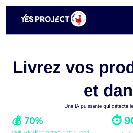
Aller
au
contenu
Livrez vos pro
et dan
Une IA puissante qui détecte le
💰 70%
⏱️ 
moins de dépassements de budget